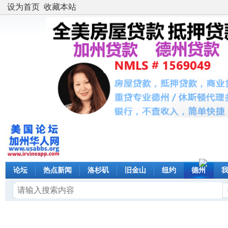
设为首页
收藏本站
论坛
热点新闻
洛杉矶
旧金山
纽约
德州