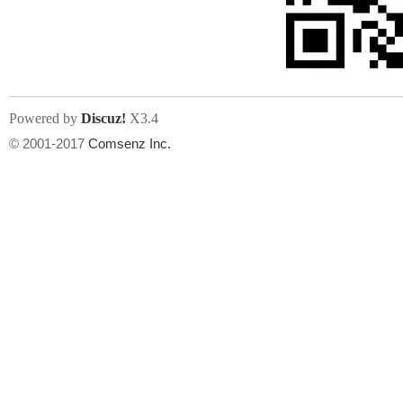
文件尺寸:
大小不限制
, 可用扩展名:
jpg, jpeg, gif, png
Powered by
Discuz!
X3.4
上传附件
州
© 2001-2017
Comsenz Inc.
或将文件直接拖到这里
华
文件尺寸:
大小不限制
, 可用扩展名:
gif,jpg,jpeg,png