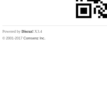
文件尺寸:
大小不限制
, 可用扩展名:
jpg, jpeg, gif, png
Powered by
Discuz!
X3.4
上传附件
州
© 2001-2017
Comsenz Inc.
或将文件直接拖到这里
华
文件尺寸:
大小不限制
, 可用扩展名:
gif,jpg,jpeg,png