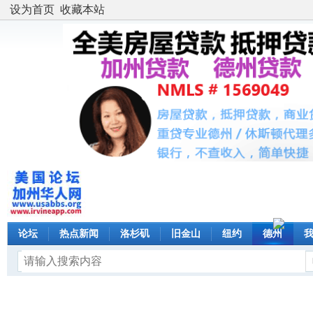
设为首页
收藏本站
论坛
热点新闻
洛杉矶
旧金山
纽约
德州