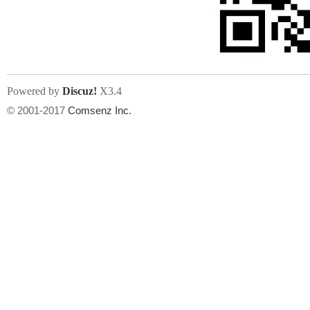
文件尺寸:
大小不限制
, 可用扩展名:
jpg, jpeg, gif, png
Powered by
Discuz!
X3.4
上传附件
州
© 2001-2017
Comsenz Inc.
或将文件直接拖到这里
华
文件尺寸:
大小不限制
, 可用扩展名:
gif,jpg,jpeg,png