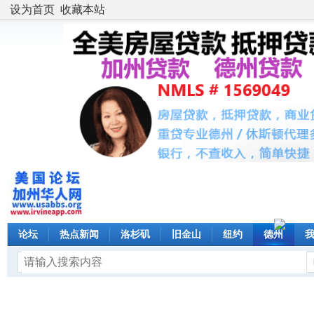
设为首页
收藏本站
论坛
热点新闻
洛杉矶
旧金山
纽约
德州