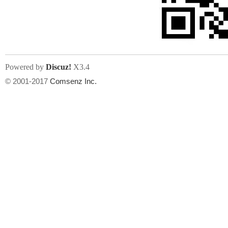
文件尺寸:
大小不限制
, 可用扩展名:
jpg, jpeg, gif, png
Powered by
Discuz!
X3.4
上传附件
州
© 2001-2017
Comsenz Inc.
或将文件直接拖到这里
华
文件尺寸:
大小不限制
, 可用扩展名:
gif,jpg,jpeg,png