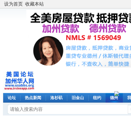
设为首页
收藏本站
论坛
热点新闻
洛杉矶
旧金山
纽约
德州