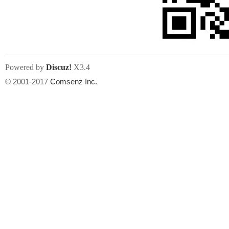
文件尺寸:
大小不限制
, 可用扩展名:
jpg, jpeg, gif, png
Powered by
Discuz!
X3.4
上传附件
州
© 2001-2017
Comsenz Inc.
或将文件直接拖到这里
华
文件尺寸:
大小不限制
, 可用扩展名:
gif,jpg,jpeg,png