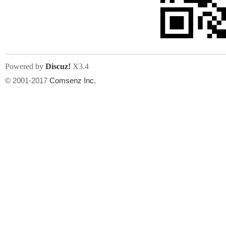
文件尺寸:
大小不限制
, 可用扩展名:
jpg, jpeg, gif, png
Powered by
Discuz!
X3.4
上传附件
州
© 2001-2017
Comsenz Inc.
或将文件直接拖到这里
华
文件尺寸:
大小不限制
, 可用扩展名:
gif,jpg,jpeg,png