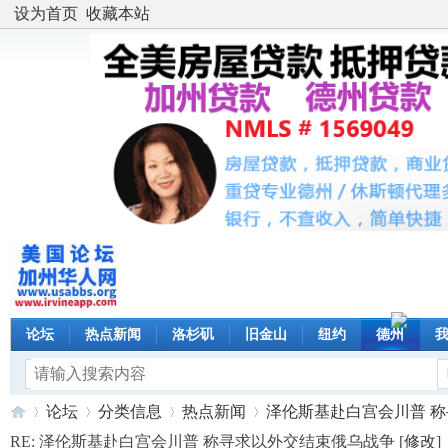
设为首页
收藏本站
论坛
热点新闻
洛杉矶
旧金山
纽约
德州
论坛
分类信息
热点新闻
泽伦斯基赴白宫会川普 称寻求
RE: 泽伦斯基赴白宫会川普 称寻求以外交结束俄乌战争 [
修改
]