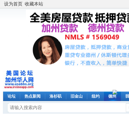
设为首页
收藏本站
论坛
热点新闻
洛杉矶
旧金山
纽约
德州