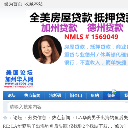
设为首页
收藏本站
论坛
热点新闻
洛杉矶
旧金山
纽约
德州
论坛
分类信息
热点新闻
LA华裔男子出海钓鱼后失踪 
RE: LA华裔男子出海钓鱼后失踪 仅找到2个残缺下肢… [
修改
]