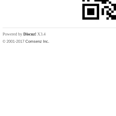
文件尺寸:
大小不限制
, 可用扩展名:
jpg, jpeg, gif, png
Powered by
Discuz!
X3.4
上传附件
州
© 2001-2017
Comsenz Inc.
或将文件直接拖到这里
华
文件尺寸:
大小不限制
, 可用扩展名:
gif,jpg,jpeg,png