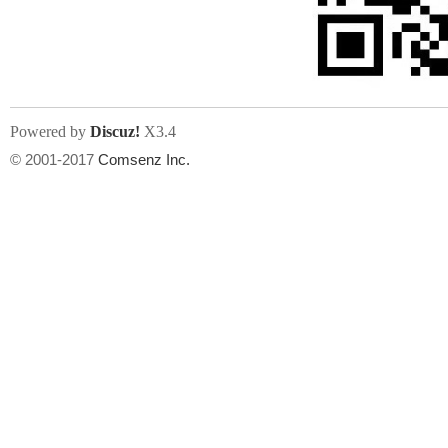
文件尺寸:
大小不限制
, 可用扩展名:
jpg, jpeg, gif, png
Powered by
Discuz!
X3.4
上传附件
州
© 2001-2017
Comsenz Inc.
或将文件直接拖到这里
华
文件尺寸:
大小不限制
, 可用扩展名:
gif,jpg,jpeg,png