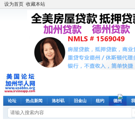
设为首页
收藏本站
论坛
热点新闻
洛杉矶
旧金山
纽约
德州