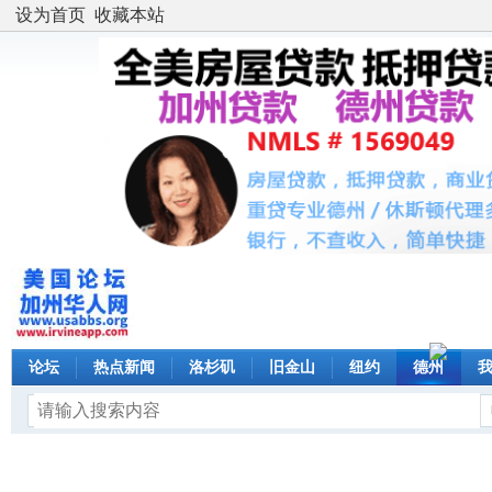
设为首页
收藏本站
论坛
热点新闻
洛杉矶
旧金山
纽约
德州