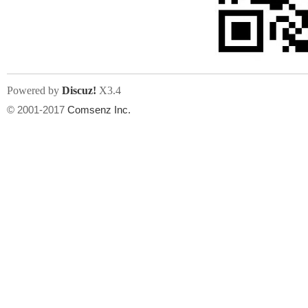
文件尺寸:
大小不限制
, 可用扩展名:
jpg, jpeg, gif, png
Powered by
Discuz!
X3.4
上传附件
州
© 2001-2017
Comsenz Inc.
或将文件直接拖到这里
华
文件尺寸:
大小不限制
, 可用扩展名:
gif,jpg,jpeg,png