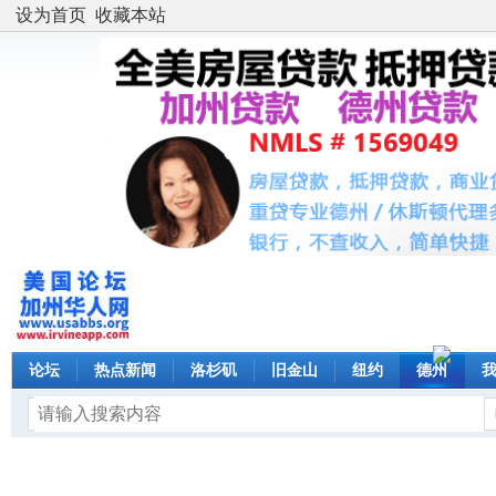
设为首页
收藏本站
论坛
热点新闻
洛杉矶
旧金山
纽约
德州