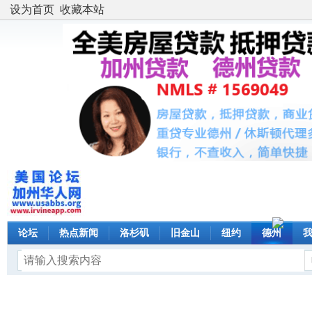
设为首页
收藏本站
论坛
热点新闻
洛杉矶
旧金山
纽约
德州