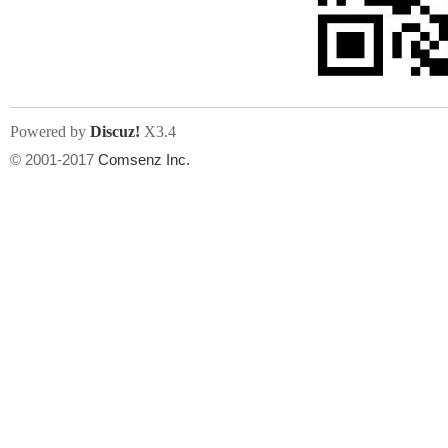
文件尺寸:
大小不限制
, 可用扩展名:
jpg, jpeg, gif, png
Powered by
Discuz!
X3.4
上传附件
州
© 2001-2017
Comsenz Inc.
或将文件直接拖到这里
华
文件尺寸:
大小不限制
, 可用扩展名:
gif,jpg,jpeg,png