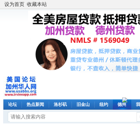
设为首页
收藏本站
论坛
热点新闻
洛杉矶
旧金山
纽约
德州