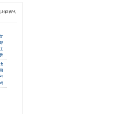
其他时间再试
立
即
注
册
找
回
密
码