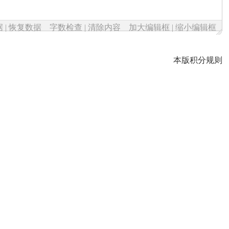
据
|
恢复数据
字数检查
|
清除内容
加大编辑框
|
缩小编辑框
本版积分规则