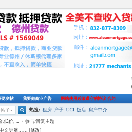
我要发帖
我要做商业广告
网站使用必须遵守的协议 合约
热搜:
租房
产子
UCI
饭店
房产中介
帖子
搜
低价, ...
参与/回复主题
,中文导航…… [
修改
]