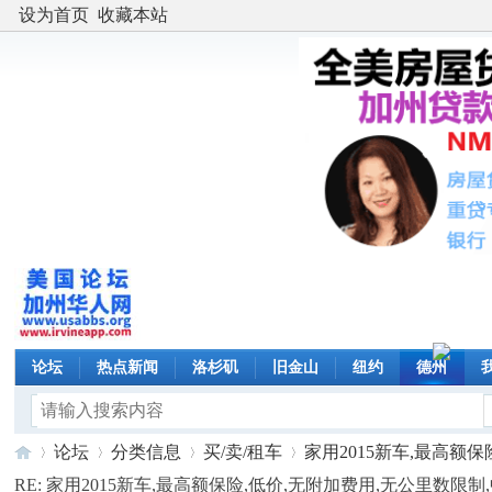
设为首页
收藏本站
论坛
热点新闻
洛杉矶
旧金山
纽约
德州
论坛
分类信息
买/卖/租车
家用2015新车,最高额保险,
RE: 家用2015新车,最高额保险,低价,无附加费用,无公里数限制