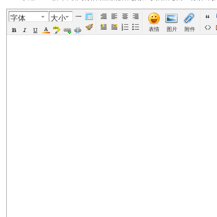
字体
大小
美
›
›
›
›
表情
图片
附件
国