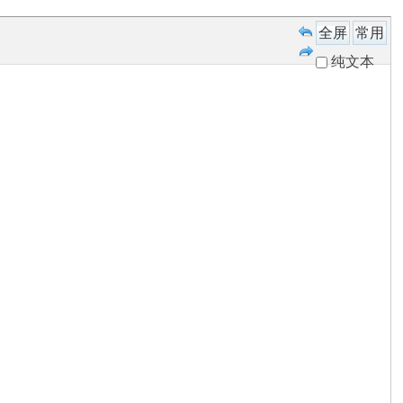
全屏
常用
纯文本