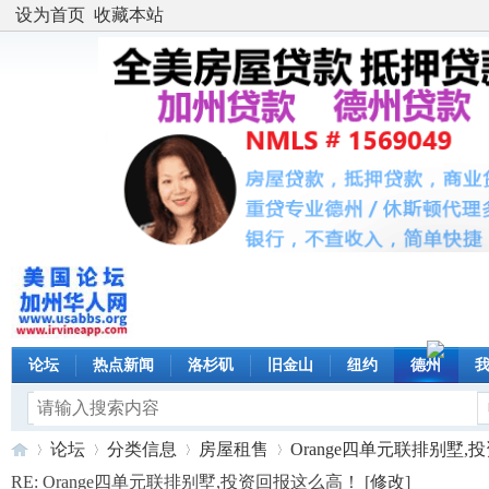
设为首页
收藏本站
论坛
热点新闻
洛杉矶
旧金山
纽约
德州
论坛
分类信息
房屋租售
Orange四单元联排别墅,投资
RE: Orange四单元联排别墅,投资回报这么高！ [
修改
]