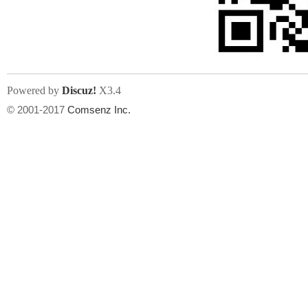
文件尺寸:
大小不限制
, 可用扩展名:
jpg, jpeg, gif, png
Powered by
Discuz!
X3.4
上传附件
州
© 2001-2017
Comsenz Inc.
或将文件直接拖到这里
华
文件尺寸:
大小不限制
, 可用扩展名:
gif,jpg,jpeg,png