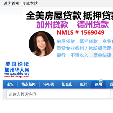
设为首页
收藏本站
论坛
热点新闻
洛杉矶
旧金山
纽约
德州