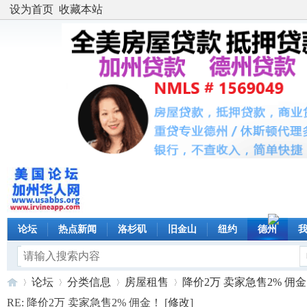
设为首页
收藏本站
论坛
热点新闻
洛杉矶
旧金山
纽约
德州
论坛
分类信息
房屋租售
降价2万 卖家急售2% 佣金！ 
RE: 降价2万 卖家急售2% 佣金！ [
修改
]