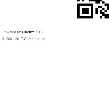
文件尺寸:
大小不限制
, 可用扩展名:
jpg, jpeg, gif, png
Powered by
Discuz!
X3.4
上传附件
州
© 2001-2017
Comsenz Inc.
或将文件直接拖到这里
华
文件尺寸:
大小不限制
, 可用扩展名:
gif,jpg,jpeg,png