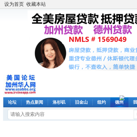
设为首页
收藏本站
论坛
热点新闻
洛杉矶
旧金山
纽约
德州