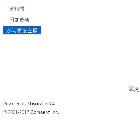
请稍后 ...
美
›
›
›
›
附加选项
参与/回复主题
国
上传图片
网络图片
Powered by
Discuz!
X3.4
上传
© 2001-2017
Comsenz Inc.
点击图片添加到帖子内容中
文件尺寸:
大小不限制
, 可用扩展名:
jpg, jpeg, gif, png
论