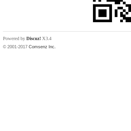
文件尺寸:
大小不限制
, 可用扩展名:
jpg, jpeg, gif, png
Powered by
Discuz!
X3.4
上传附件
州
© 2001-2017
Comsenz Inc.
或将文件直接拖到这里
华
文件尺寸:
大小不限制
, 可用扩展名:
gif,jpg,jpeg,png