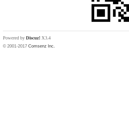
文件尺寸:
大小不限制
, 可用扩展名:
jpg, jpeg, gif, png
Powered by
Discuz!
X3.4
上传附件
州
© 2001-2017
Comsenz Inc.
或将文件直接拖到这里
华
文件尺寸:
大小不限制
, 可用扩展名:
gif,jpg,jpeg,png