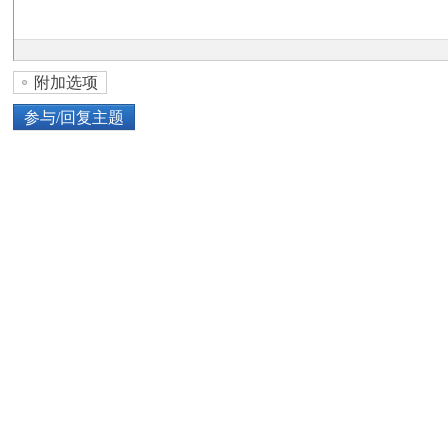
论
附加选项
参与/回复主题
上传图片
网络图片
坛
或将图片直接拖到这里
加
点击图片添加到帖子内容中