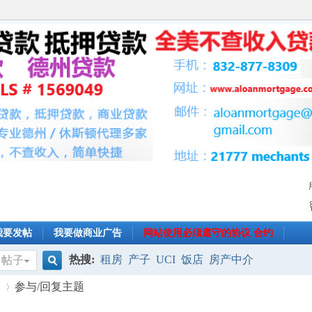
我要发帖
我要做商业广告
网站使用必须遵守的协议 合约
热搜:
租房
产子
UCI
饭店
房产中介
帖子
搜
.
参与/回复主题