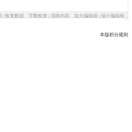
据
|
恢复数据
字数检查
|
清除内容
加大编辑框
|
缩小编辑框
本版积分规则