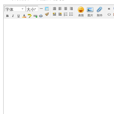
字体
大小
美
›
›
›
›
表情
图片
附件
国