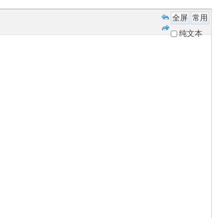
全屏
常用
纯文本