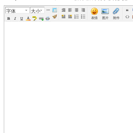
字体
大小
美
›
›
›
›
表情
图片
附件
国