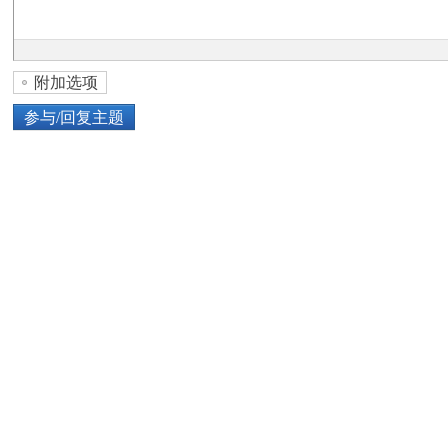
论
附加选项
参与/回复主题
上传图片
网络图片
坛
或将图片直接拖到这里
加
点击图片添加到帖子内容中