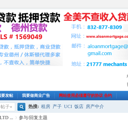
我要发帖
我要做商业广告
网站使用必须遵守的协议 合约
热搜:
租房
产子
UCI
饭店
房产中介
帖子
搜
 LTD ...
参与/回复主题