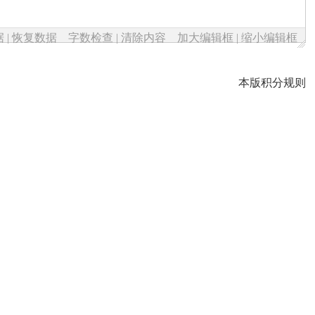
据
|
恢复数据
字数检查
|
清除内容
加大编辑框
|
缩小编辑框
本版积分规则