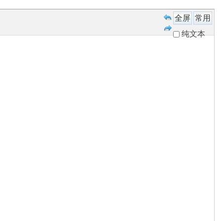
全屏
常用
纯文本