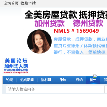
设为首页
收藏本站
论坛
热点新闻
洛杉矶
旧金山
纽约
德州