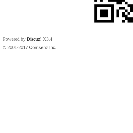
文件尺寸:
大小不限制
, 可用扩展名:
jpg, jpeg, gif, png
Powered by
Discuz!
X3.4
上传附件
州
© 2001-2017
Comsenz Inc.
或将文件直接拖到这里
华
文件尺寸:
大小不限制
, 可用扩展名:
gif,jpg,jpeg,png