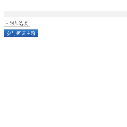
论
附加选项
参与/回复主题
上传图片
网络图片
坛
或将图片直接拖到这里
加
点击图片添加到帖子内容中