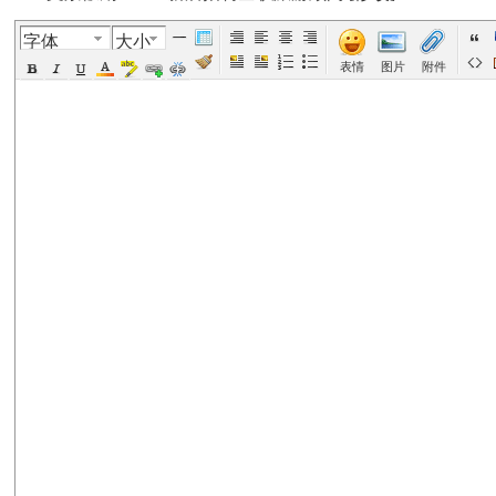
字体
大小
美
›
›
›
›
表情
图片
附件
国