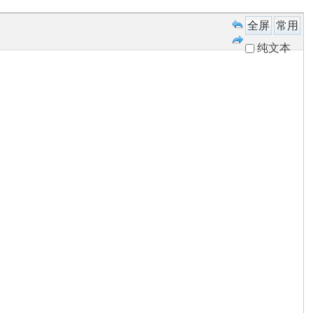
全屏
常用
纯文本