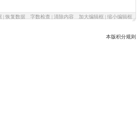
据
|
恢复数据
字数检查
|
清除内容
加大编辑框
|
缩小编辑框
本版积分规则