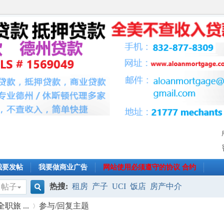
我要发帖
我要做商业广告
网站使用必须遵守的协议 合约
热搜:
租房
产子
UCI
饭店
房产中介
帖子
搜
职旅 ...
参与/回复主题