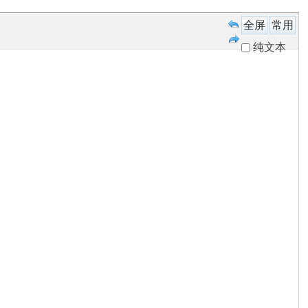
全屏
常用
纯文本