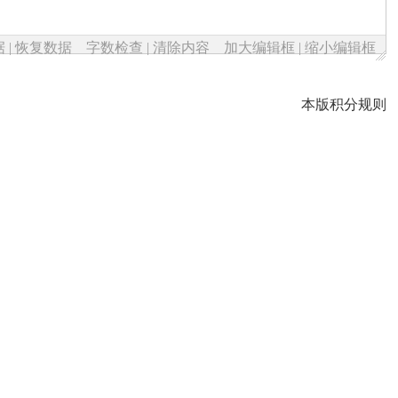
据
|
恢复数据
字数检查
|
清除内容
加大编辑框
|
缩小编辑框
本版积分规则