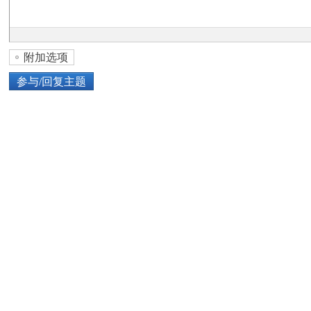
论
附加选项
参与/回复主题
上传图片
网络图片
坛
或将图片直接拖到这里
加
点击图片添加到帖子内容中