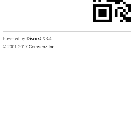
文件尺寸:
大小不限制
, 可用扩展名:
jpg, jpeg, gif, png
Powered by
Discuz!
X3.4
上传附件
州
© 2001-2017
Comsenz Inc.
或将文件直接拖到这里
华
文件尺寸:
大小不限制
, 可用扩展名:
gif,jpg,jpeg,png