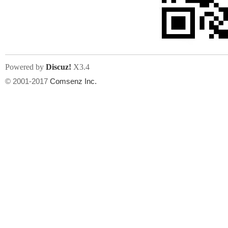
文件尺寸:
大小不限制
, 可用扩展名:
jpg, jpeg, gif, png
Powered by
Discuz!
X3.4
上传附件
州
© 2001-2017
Comsenz Inc.
或将文件直接拖到这里
华
文件尺寸:
大小不限制
, 可用扩展名:
gif,jpg,jpeg,png