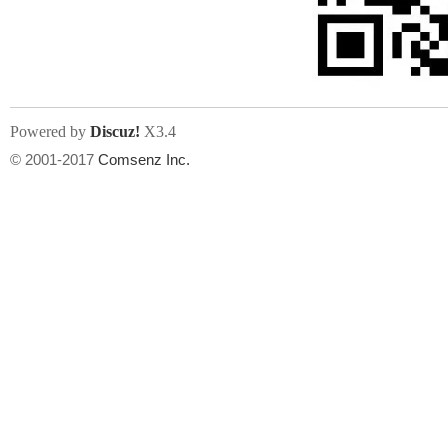
文件尺寸:
大小不限制
, 可用扩展名:
jpg, jpeg, gif, png
Powered by
Discuz!
X3.4
上传附件
州
© 2001-2017
Comsenz Inc.
或将文件直接拖到这里
华
文件尺寸:
大小不限制
, 可用扩展名:
gif,jpg,jpeg,png