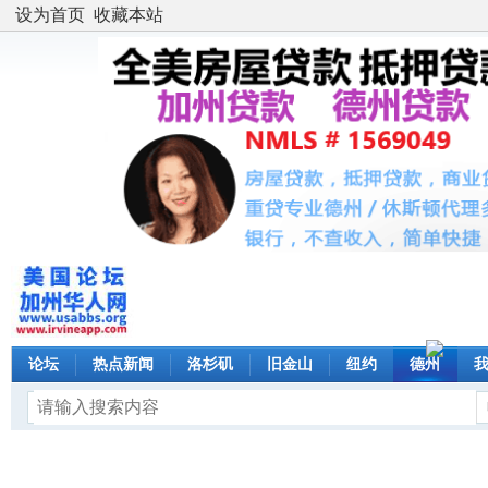
设为首页
收藏本站
论坛
热点新闻
洛杉矶
旧金山
纽约
德州