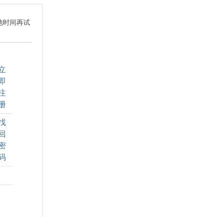
其他时间再试
立
即
注
册
找
回
密
码