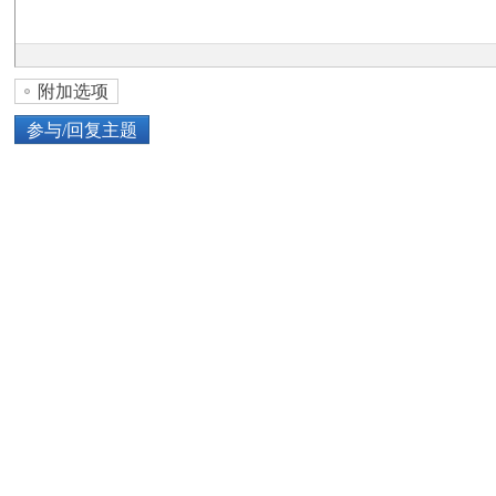
论
附加选项
参与/回复主题
上传图片
网络图片
坛
或将图片直接拖到这里
加
点击图片添加到帖子内容中