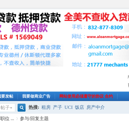
我要发帖
我要做商业广告
网站使用必须遵守的协议 合约
热搜:
租房
产子
UCI
饭店
房产中介
帖子
搜
 ...
参与/回复主题