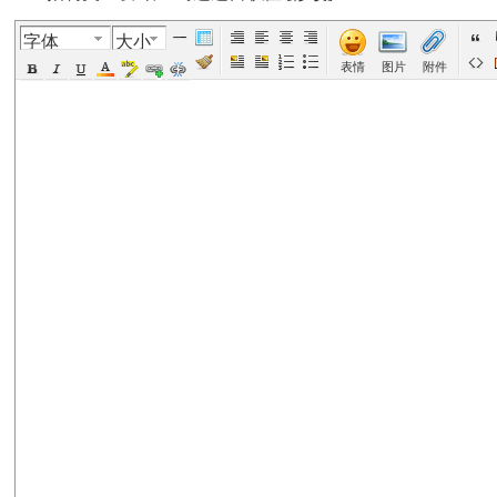
字体
大小
美
›
›
›
›
表情
图片
附件
国