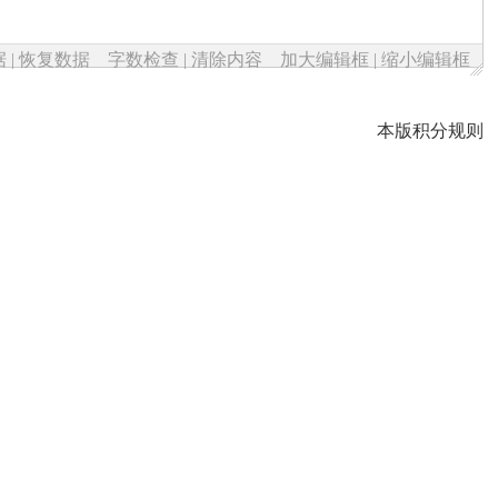
据
|
恢复数据
字数检查
|
清除内容
加大编辑框
|
缩小编辑框
本版积分规则