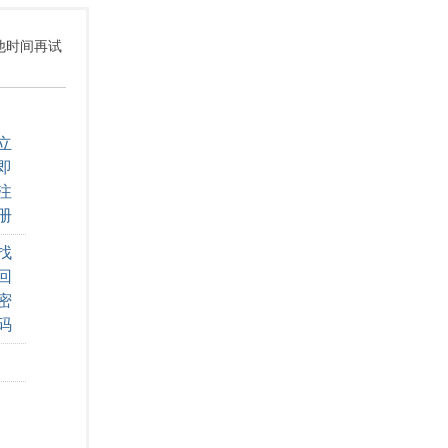
其他时间再试
立
即
注
册
找
回
密
码