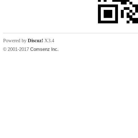
文件尺寸:
大小不限制
, 可用扩展名:
jpg, jpeg, gif, png
Powered by
Discuz!
X3.4
上传附件
州
© 2001-2017
Comsenz Inc.
或将文件直接拖到这里
华
文件尺寸:
大小不限制
, 可用扩展名:
gif,jpg,jpeg,png