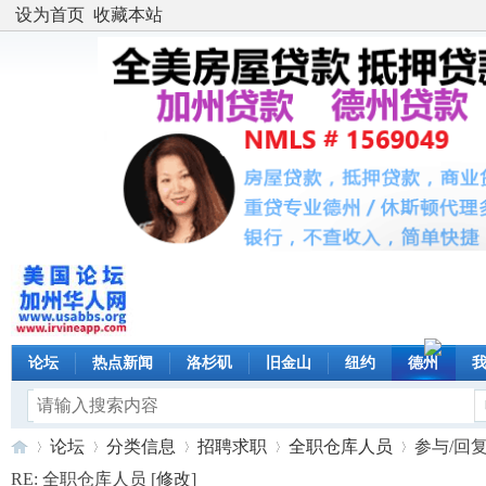
设为首页
收藏本站
论坛
热点新闻
洛杉矶
旧金山
纽约
德州
论坛
分类信息
招聘求职
全职仓库人员
参与/回
RE: 全职仓库人员 [
修改
]