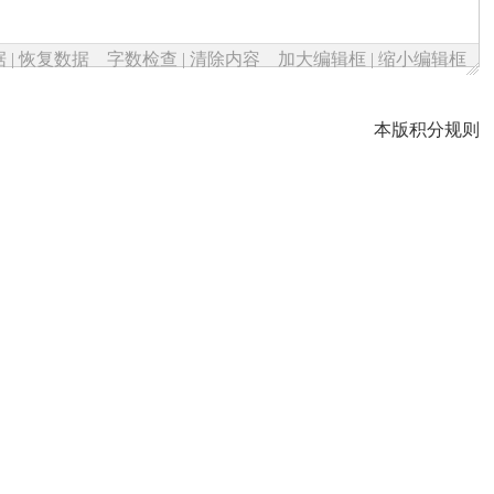
据
|
恢复数据
字数检查
|
清除内容
加大编辑框
|
缩小编辑框
本版积分规则