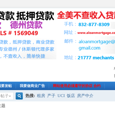
我要发帖
我要做商业广告
网站使用必须遵守的协议 合约
热搜:
租房
产子
UCI
饭店
房产中介
帖子
搜
主题