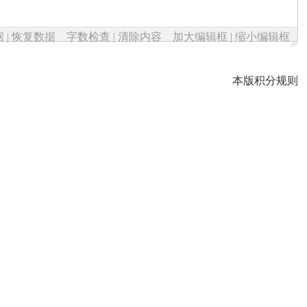
据
|
恢复数据
字数检查
|
清除内容
加大编辑框
|
缩小编辑框
本版积分规则