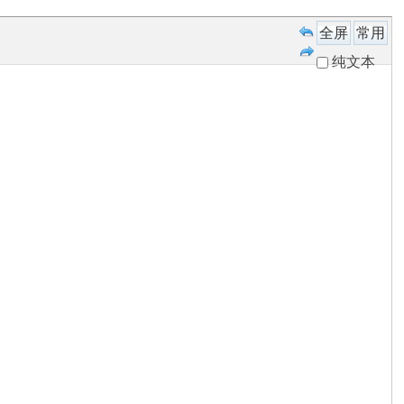
全屏
常用
纯文本