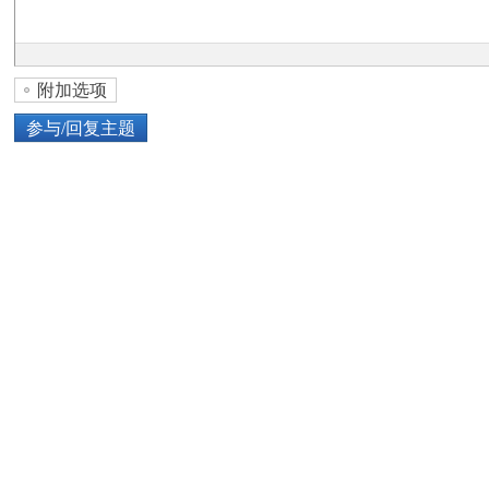
论
附加选项
参与/回复主题
上传图片
网络图片
坛
或将图片直接拖到这里
加
点击图片添加到帖子内容中