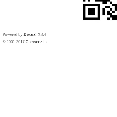
文件尺寸:
大小不限制
, 可用扩展名:
jpg, jpeg, gif, png
Powered by
Discuz!
X3.4
上传附件
州
© 2001-2017
Comsenz Inc.
或将文件直接拖到这里
华
文件尺寸:
大小不限制
, 可用扩展名:
gif,jpg,jpeg,png