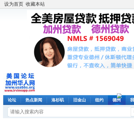
设为首页
收藏本站
论坛
热点新闻
洛杉矶
旧金山
纽约
德州