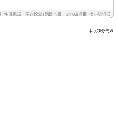
据
|
恢复数据
字数检查
|
清除内容
加大编辑框
|
缩小编辑框
本版积分规则