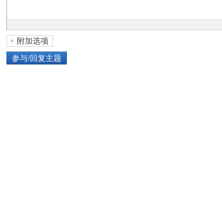
论
附加选项
参与/回复主题
上传图片
网络图片
坛
或将图片直接拖到这里
加
点击图片添加到帖子内容中