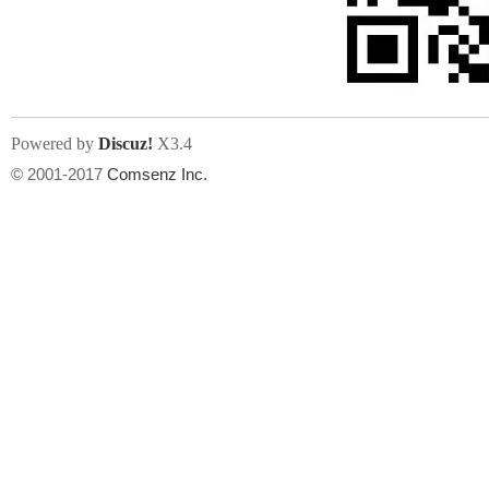
文件尺寸:
大小不限制
, 可用扩展名:
jpg, jpeg, gif, png
Powered by
Discuz!
X3.4
上传附件
州
© 2001-2017
Comsenz Inc.
或将文件直接拖到这里
华
文件尺寸:
大小不限制
, 可用扩展名:
gif,jpg,jpeg,png